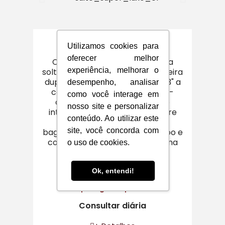
SUÍTE SUPER LUXO
Utilizamos cookies para
oferecer melhor
Cama casal king-size ou cama
experiência, melhorar o
solteiro, jardim de inverno, banheira
dupla, olho mágico, smart TV 43" a
desempenho, analisar
cabo, espelho de aumento, ar-
como você interage em
condicionado, espelho corpo
nosso site e personalizar
inteiro, secador de cabelo, cofre
conteúdo. Ao utilizar este
para laptop, armário para
site, você concorda com
bagagem com cabides, shampoo e
condicionador, frigobar e cortina
o uso de cookies.
black-out.
Ok, entendi!
Hospedagens a partir de:
Consultar diária