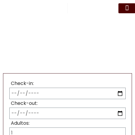
Nossos Qu
Eventos e R
Datas Esp
NOSSOS QUARTOS
Check-in:
Check-out:
Adultos: