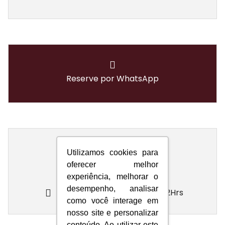
Reserve por WhatsApp
Informação
Utilizamos cookies para
oferecer melhor
+55 19 3814-2710
experiência, melhorar o
desempenho, analisar
Check in : 14hrs Check out: 12Hrs
como você interage em
nosso site e personalizar
conteúdo. Ao utilizar este