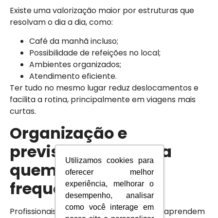
Existe uma valorização maior por estruturas que
resolvam o dia a dia, como:
Café da manhã incluso;
Possibilidade de refeições no local;
Ambientes organizados;
Atendimento eficiente.
Ter tudo no mesmo lugar reduz deslocamentos e
facilita a rotina, principalmente em viagens mais
curtas.
Organização e
previsibilidade para
Utilizamos cookies para
quem viaja com
oferecer melhor
frequência
experiência, melhorar o
desempenho, analisar
como você interage em
Profissionais que viajam com frequência aprendem