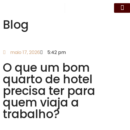
Blog
Nossos Qu
Eventos e R
Datas Esp
maio 17, 2026
5:42 pm
O que um bom
quarto de hotel
precisa ter para
quem viaja a
trabalho?