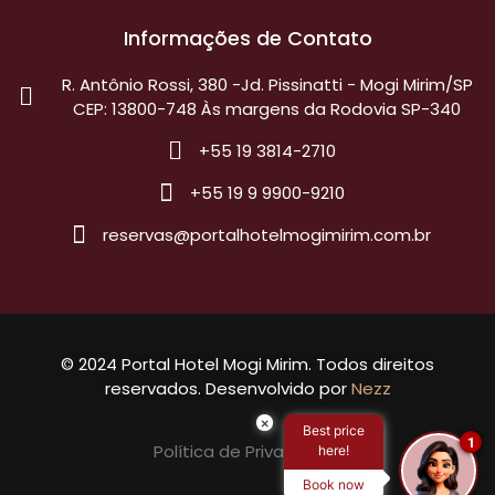
Informações de Contato
R. Antônio Rossi, 380 -Jd. Pissinatti - Mogi Mirim/SP
CEP: 13800-748 Às margens da Rodovia SP-340
+55 19 3814-2710
+55 19 9 9900-9210
reservas@portalhotelmogimirim.com.br
© 2024 Portal Hotel Mogi Mirim. Todos direitos
reservados. Desenvolvido por
Nezz
×
Best price
1
Política de Privacidade
here!
Book now