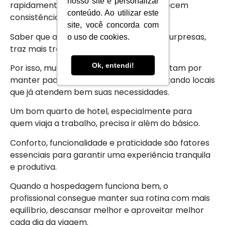
nosso site e personalizar
rapidamente a valorizar locais que oferecem
conteúdo. Ao utilizar este
consistência.
site, você concorda com
Saber que a experiência será boa, sem surpresas,
o uso de cookies.
traz mais tranquilidade para a rotina.
Ok, entendi!
Por isso, muitas empresas e viajantes optam por
manter padrões de hospedagem, priorizando locais
que já atendem bem suas necessidades.
Um bom quarto de hotel, especialmente para
quem viaja a trabalho, precisa ir além do básico.
Conforto, funcionalidade e praticidade são fatores
essenciais para garantir uma experiência tranquila
e produtiva.
Quando a hospedagem funciona bem, o
profissional consegue manter sua rotina com mais
equilíbrio, descansar melhor e aproveitar melhor
cada dia da viagem.