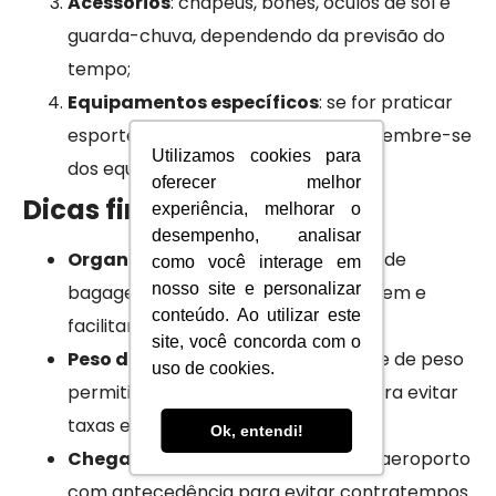
Acessórios
: chapéus, bonés, óculos de sol e
guarda-chuva, dependendo da previsão do
tempo;
Equipamentos específicos
: se for praticar
esportes ou atividades específicas, lembre-se
Utilizamos cookies para
dos equipamentos necessários.
oferecer melhor
Dicas finais
experiência, melhorar o
desempenho, analisar
Organização
: utilize organizadores de
como você interage em
nosso site e personalizar
bagagem para manter tudo em ordem e
conteúdo. Ao utilizar este
facilitar o acesso aos itens;
site, você concorda com o
Peso da bagagem
: verifique o limite de peso
uso de cookies.
permitido pela companhia aérea para evitar
taxas extras;
Ok, entendi!
Chegada antecipada
: chegue ao aeroporto
com antecedência para evitar contratempos