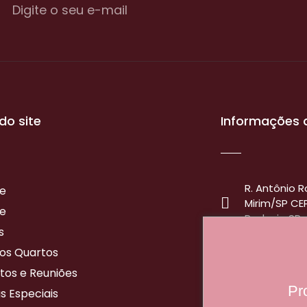
do site
Informações 
R. Antônio Ro
e
Mirim/SP CE
e
Rodovia SP
s
+55 19 3814
os Quartos
+55 19 9 99
tos e Reuniões
Pr
s Especiais
reservas@p