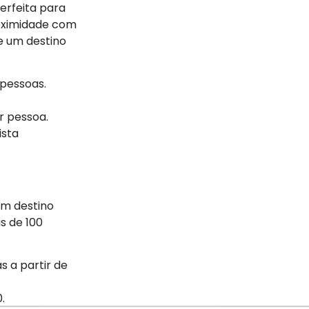
erfeita para
roximidade com
e um destino
s pessoas.
or pessoa.
ista
um destino
s de 100
s a partir de
.