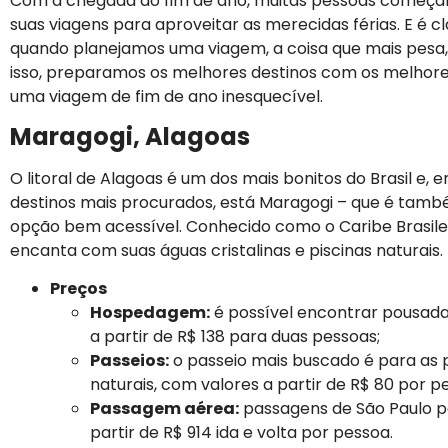
Com a chegada do fim de ano, muitas pessoas começa
suas viagens para aproveitar as merecidas férias. E é c
quando planejamos uma viagem, a coisa que mais pesa, 
isso, preparamos os melhores destinos com os melhor
uma viagem de fim de ano inesquecível.
Maragogi, Alagoas
O litoral de Alagoas é um dos mais bonitos do Brasil e, e
destinos mais procurados, está Maragogi – que é tam
opção bem acessível. Conhecido como o Caribe Brasile
encanta com suas águas cristalinas e piscinas naturais.
Preços
Hospedagem:
é possível encontrar pousada
a partir de R$ 138 para duas pessoas;
Passeios:
o passeio mais buscado é para as p
naturais, com valores a partir de R$ 80 por p
Passagem aérea:
passagens de São Paulo p
partir de R$ 914 ida e volta por pessoa.