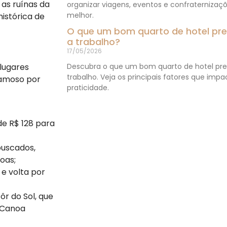
 as ruínas da
organizar viagens, eventos e confraternizaç
melhor.
istórica de
O que um bom quarto de hotel prec
a trabalho?
17/05/2026
Descubra o que um bom quarto de hotel prec
lugares
trabalho. Veja os principais fatores que imp
famoso por
praticidade.
de R$ 128 para
buscados,
oas;
 e volta por
ôr do Sol, que
 Canoa