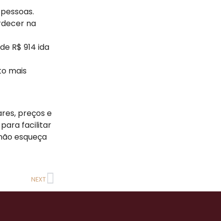
s pessoas.
ardecer na
 de R$ 914 ida
to mais
res, preços e
para facilitar
 não esqueça
NEXT