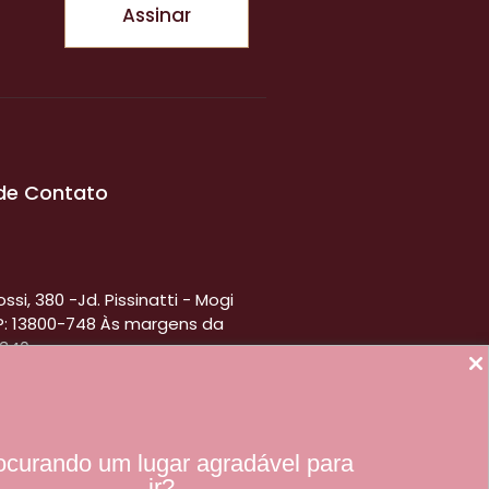
Assinar
de Contato
ssi, 380 -Jd. Pissinatti - Mogi
P: 13800-748 Às margens da
-340
-2710
00-9210
ocurando um lugar agradável para
ortalhotelmogimirim.com.br
ir?