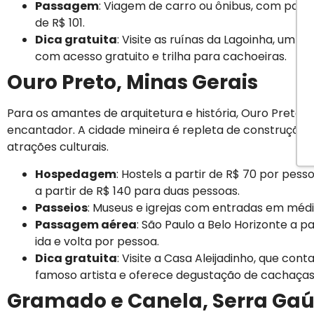
Passagem
: Viagem de carro ou ônibus, com passa
de R$ 101.
Dica gratuita
: Visite as ruínas da Lagoinha, um a
com acesso gratuito e trilha para cachoeiras.
Ouro Preto, Minas Gerais
Para os amantes de arquitetura e história, Ouro Preto 
encantador. A cidade mineira é repleta de construções 
atrações culturais.
Hospedagem
: Hostels a partir de R$ 70 por pes
a partir de R$ 140 para duas pessoas.
Passeios
: Museus e igrejas com entradas em média
Passagem aérea
: São Paulo a Belo Horizonte a pa
ida e volta por pessoa.
Dica gratuita
: Visite a Casa Aleijadinho, que conta
famoso artista e oferece degustação de cachaças
Gramado e Canela, Serra Ga