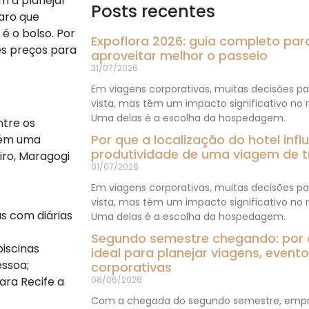
m a planejar
Posts recentes
laro que
é o bolso. Por
Expoflora 2026: guia completo para
es preços para
aproveitar melhor o passeio
31/07/2026
Em viagens corporativas, muitas decisões 
vista, mas têm um impacto significativo no r
Uma delas é a escolha da hospedagem.
ntre os
Por que a localização do hotel inf
bém uma
produtividade de uma viagem de t
iro, Maragogi
01/07/2026
Em viagens corporativas, muitas decisões 
vista, mas têm um impacto significativo no r
s com diárias
Uma delas é a escolha da hospedagem.
Segundo semestre chegando: por
iscinas
ideal para planejar viagens, even
essoa;
corporativas
08/06/2026
ara Recife a
Com a chegada do segundo semestre, empr