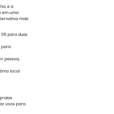
ha, e a
os em uma
ternativa mais
 116 para duas
e para
por pessoa,
timo local
praias
rar voos para