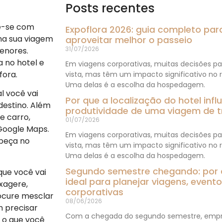
Posts recentes
ze-se com
Expoflora 2026: guia completo para
na sua viagem
aproveitar melhor o passeio
31/07/2026
menores.
 no hotel e
Em viagens corporativas, muitas decisões 
fora.
vista, mas têm um impacto significativo no r
Uma delas é a escolha da hospedagem.
l você vai
Por que a localização do hotel inf
destino. Além
produtividade de uma viagem de t
e carro,
01/07/2026
 Google Maps.
Em viagens corporativas, muitas decisões 
abeça no
vista, mas têm um impacto significativo no r
Uma delas é a escolha da hospedagem.
Segundo semestre chegando: por
que você vai
ideal para planejar viagens, even
xagere,
corporativas
ocure mesclar
08/06/2026
m precisar
Com a chegada do segundo semestre, empr
 o que você