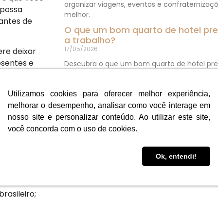
organizar viagens, eventos e confraternizaç
 possa
melhor.
 antes de
O que um bom quarto de hotel prec
a trabalho?
17/05/2026
re deixar
sentes e
Descubra o que um bom quarto de hotel prec
trabalho. Veja os principais fatores que imp
anizar as
praticidade.
s, vestidos e
Utilizamos cookies para oferecer melhor experiência,
ocê consegue
melhorar o desempenho, analisar como você interage em
s,
nosso site e personalizar conteúdo. Ao utilizar este site,
você concorda com o uso de cookies.
ficar de fora
Ok, entendi!
s eletrônicos;
asileiro;