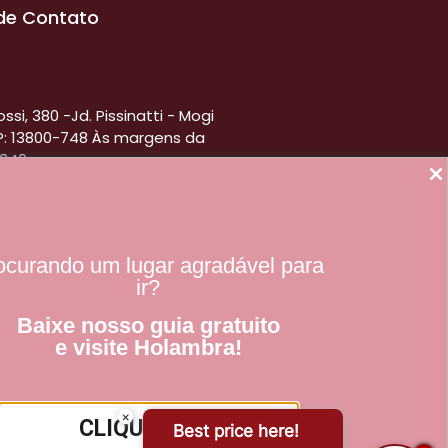
de Contato
ssi, 380 -Jd. Pissinatti - Mogi
P: 13800-748 Às margens da
-340
-2710
00-9210
ocurando um lugar agradável para
ortalhotelmogimirim.com.br
ir?
Baixe nosso guia gratuito
e visite Holambra!
×
CLIQUE AQUI
Best price here!