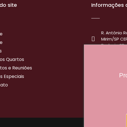
do site
Informações 
R. Antônio Ro
e
Mirim/SP CE
e
Rodovia SP
s
+55 19 3814
os Quartos
+55 19 9 99
tos e Reuniões
Pr
s Especiais
reservas@p
ato