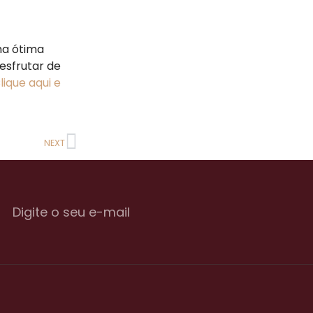
ma ótima
esfrutar de
lique aqui e
NEXT